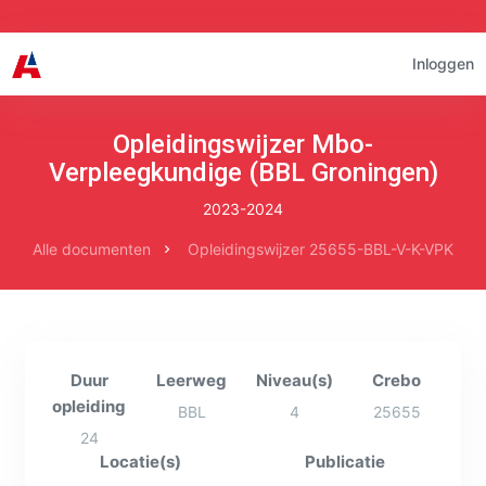
Inloggen
Opleidingswijzer Mbo-
Verpleegkundige (BBL Groningen)
2023-2024
Alle documenten
Opleidingswijzer 25655-BBL-V-K-VPK
Duur
Leerweg
Niveau(s)
Crebo
opleiding
BBL
4
25655
24
Locatie(s)
Publicatie