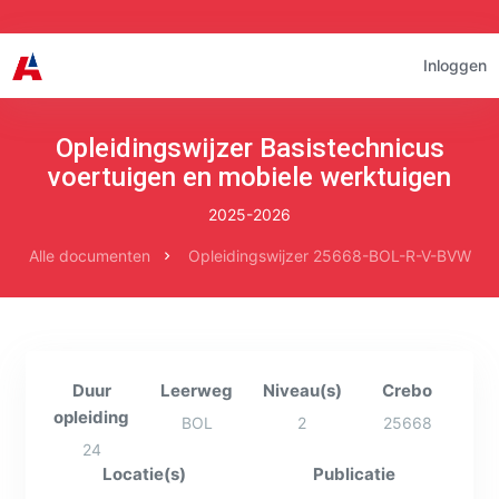
Inloggen
Opleidingswijzer Basistechnicus
voertuigen en mobiele werktuigen
2025-2026
Alle documenten
Opleidingswijzer 25668-BOL-R-V-BVW
Duur
Leerweg
Niveau(s)
Crebo
opleiding
BOL
2
25668
24
Locatie(s)
Publicatie