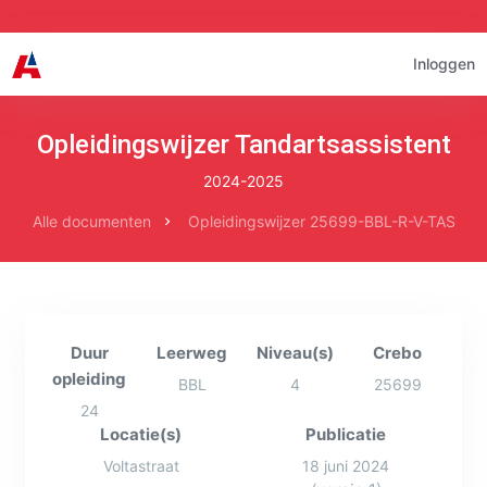
Inloggen
Opleidingswijzer Tandartsassistent
2024-2025
Alle documenten
Opleidingswijzer 25699-BBL-R-V-TAS
Duur
Leerweg
Niveau(s)
Crebo
opleiding
BBL
4
25699
24
Locatie(s)
Publicatie
Voltastraat
18 juni 2024