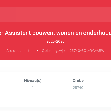
er Assistent bouwen, wonen en onderhou
2025-2026
Alle documenten
Opleidingswijzer 25740-BOL-R-V-ABW
Niveau(s)
Crebo
1
25740