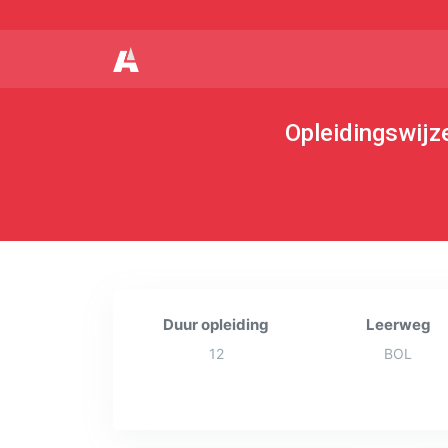
Opleidingswijz
Duur opleiding
Leerweg
12
BOL