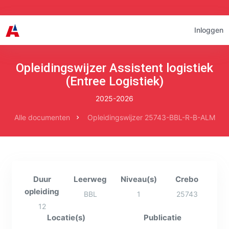
Inloggen
Opleidingswijzer Assistent logistiek
(Entree Logistiek)
2025-2026
Alle documenten
Opleidingswijzer 25743-BBL-R-B-ALM
Duur
Leerweg
Niveau(s)
Crebo
opleiding
BBL
1
25743
12
Locatie(s)
Publicatie