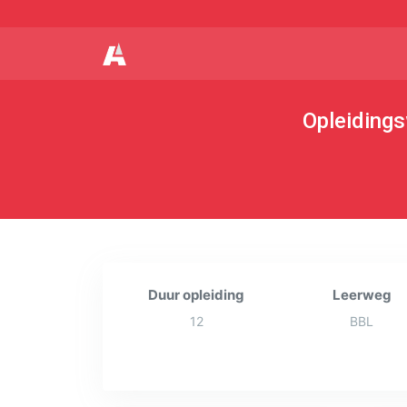
Opleidings
Duur opleiding
Leerweg
12
BBL