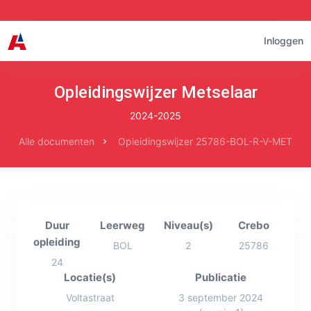
Inloggen
Opleidingswijzer Metselaar
2024-2025
Alle documenten
Opleidingswijzer 25786-BOL-R-V-MET
Duur
Leerweg
Niveau(s)
Crebo
opleiding
BOL
2
25786
24
Locatie(s)
Publicatie
Voltastraat
3 september 2024