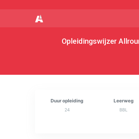
Opleidingswijzer Allro
Duur opleiding
Leerweg
24
BBL