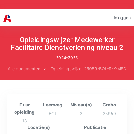
Inloggen
Opleidingswijzer Medewerker
Facilitaire Dienstverlening niveau 2
2024-2025
Alle documenten
Opleidingswijzer 25959-BOL-R-K-MFD
Duur
Leerweg
Niveau(s)
Crebo
opleiding
BOL
2
25959
18
Locatie(s)
Publicatie